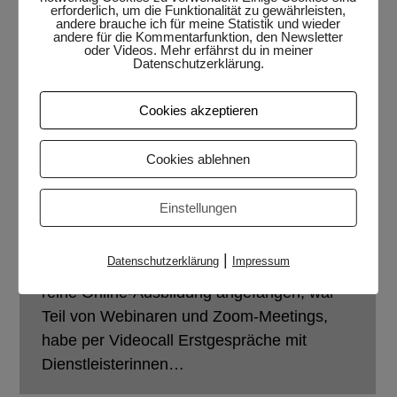
erforderlich, um die Funktionalität zu gewährleisten,
andere brauche ich für meine Statistik und wieder
andere für die Kommentarfunktion, den Newsletter
oder Videos. Mehr erfährst du in meiner
Datenschutzerklärung.
Jahresrückblick 2022
Jahresrückblick
,
Rückblick
Von
edith@gould.ch
Cookies akzeptieren
20. Dezember 2022
18 Kommentare
Mein Aufbruch ins Online-Zeitalter
Cookies ablehnen
Spontan habe ich dieses Jahr dank Judith
Peters von Sympatexter beschlossen, einen
Einstellungen
Jahresrückblick zu schreiben. Mein erster
Blogartikel. Ich freu mich! 2022 stand für
|
Datenschutzerklärung
Impressum
mich im Zeichen der Technik. Ich habe eine
reine Online-Ausbildung angefangen, war
Teil von Webinaren und Zoom-Meetings,
habe per Videocall Erstgespräche mit
Dienstleisterinnen…