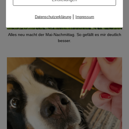
|
Datenschutzerklärung
Impressum
Alles neu macht der Mai-Nachmittag. So gefällt es mir deutlich
besser.