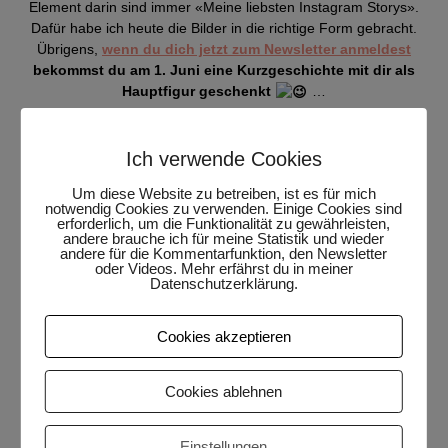
Element darin sind immer «Meine liebsten Instagram Storys».
Dafür habe ich heute die Bilder in die richtige Form gebracht.
Übrigens,
wenn du dich jetzt zum Newsletter anmeldest
bekommst du am 1. Juni eine Kurzgeschichte mit dir als
Hauptfigur geschenkt
…
Ich verwende Cookies
Um diese Website zu betreiben, ist es für mich
notwendig Cookies zu verwenden. Einige Cookies sind
erforderlich, um die Funktionalität zu gewährleisten,
andere brauche ich für meine Statistik und wieder
andere für die Kommentarfunktion, den Newsletter
oder Videos. Mehr erfährst du in meiner
Datenschutzerklärung.
Cookies akzeptieren
Cookies ablehnen
Einstellungen