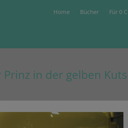
Home
Bücher
Für 0 
 Prinz in der gelben Kut