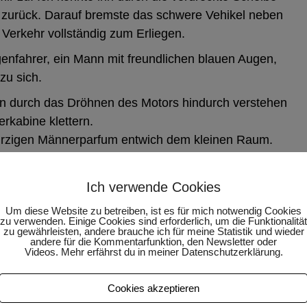
ch zurück. Darauf bremste das schwere Vehikel neben
 Verkehr vollständig zum Erliegen.
genfahrer, ein Mann mit freundlichen blauen Augen,
zu sich.
ihn durch das Dröhnen des Motors hindurch verstehen
erkabine klettern.
ürzigen Männerparfum entwich dem kleinen Raum.
 mit der flachen Hand über seine Glatze und sagte:
ir aufgefallen. Wollen wir mal zusammen Pizza essen
Ich verwende Cookies
hervor, auf den mit blauem Kugelschreiber in einer
Um diese Website zu betreiben, ist es für mich notwendig Cookies
ar, und bot ihn mir zwischen zwei Finger geklemmt
zu verwenden. Einige Cookies sind erforderlich, um die Funktionalität
zu gewährleisten, andere brauche ich für meine Statistik und wieder
andere für die Kommentarfunktion, den Newsletter oder
Videos. Mehr erfährst du in meiner Datenschutzerklärung.
nter dem Laster erstes Hupen ertönte an, dass ich
Cookies akzeptieren
 Zettel zurückzugeben ab.